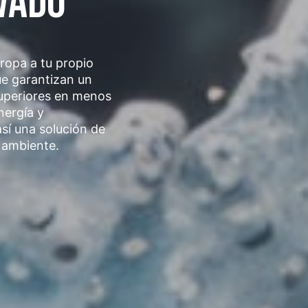
VADO
 ropa a tu propio
ue garantizan un
superiores en menos
nergía y
sí una solución de
 ambiente.