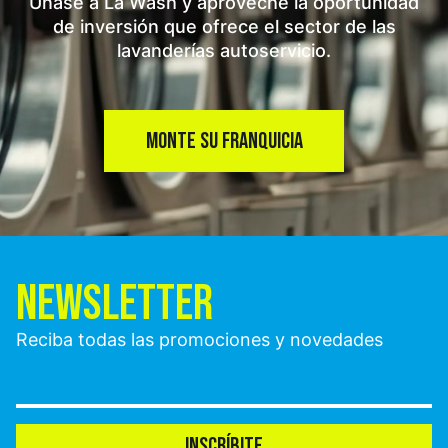
Únase a La Wash y aproveche la oportunidad
de inversión que ofrece el sector de las
lavanderías autoservicio.
MONTE SU FRANQUICIA
NEWSLETTER
Reciba todas las promociones y novedades
INSCRÍBITE