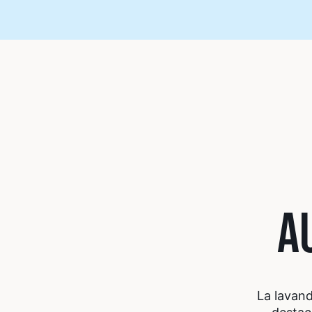
A
La lavan