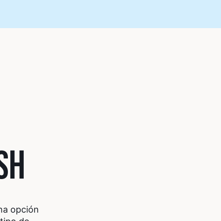
SH
na opción