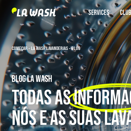
SERVICES
CLU
COMEÇAR
-
LA WASH LAVANDERIAS
-
BLOG
BLOG LA WASH
TODAS AS
INFORMA
NÓS E AS SUAS LAV