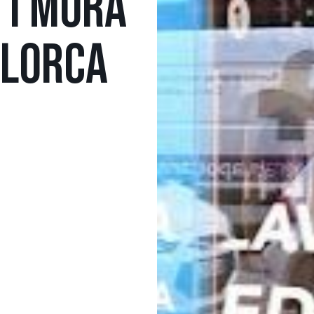
 I MÓRA
LLORCA