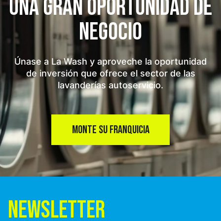
UNA GRAN OPORTUNIDAD
DE
NEGOCIO
Únase a La Wash y aproveche la oportunidad
de inversión que ofrece el sector de las
lavanderías autoservicio.
MONTE SU FRANQUICIA
NEWSLETTER