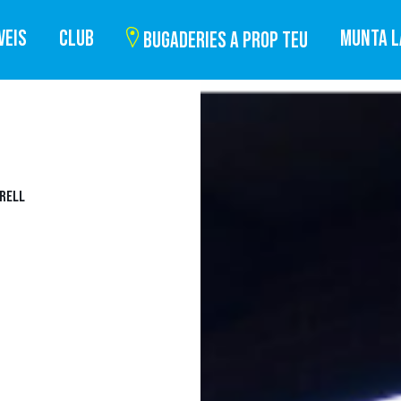
VEIS
CLUB
MUNTA L
BUGADERIES A PROP TEU
DRELL