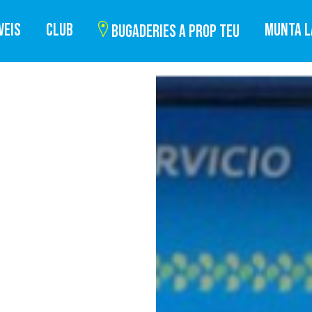
VEIS
CLUB
MUNTA L
BUGADERIES A PROP TEU
-