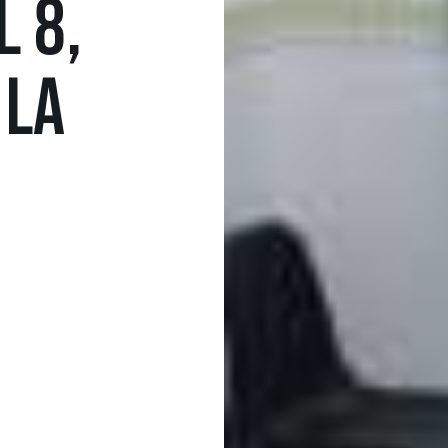
L 8,
 LA