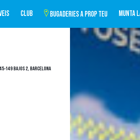
VEIS
CLUB
MUNTA L
BUGADERIES A PROP TEU
145-149 BAJOS 2, BARCELONA