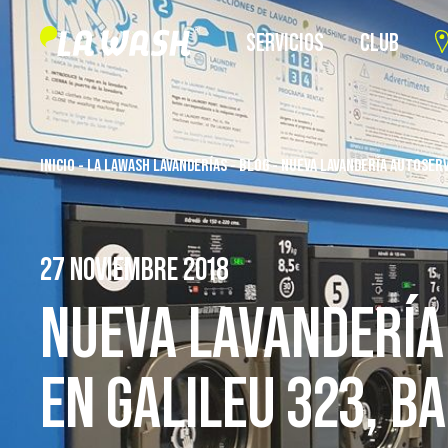
SERVICIOS
CLUB
INICIO
-
LA LAWASH LAVANDERÍAS
-
BLOG
-
NUEVA LAVANDERÍA AUTOSERV
27 NOVIEMBRE 2018
NUEVA LAVANDERÍA
EN GALILEU 323, B