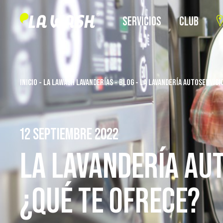
SERVICIOS
CLUB
INICIO
-
LA LAWASH LAVANDERÍAS
-
BLOG
-
LA LAVANDERÍA AUTOSERVICI
12 SEPTIEMBRE 2022
LA LAVANDERÍA AU
¿QUÉ TE OFRECE?