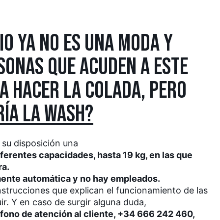
IO YA NO ES UNA MODA Y
SONAS QUE ACUDEN A ESTE
 A HACER LA COLADA, PERO
RÍA LA WASH?
 su disposición una
ferentes capacidades, hasta 19 kg, en las que
ra.
lmente automática y no hay empleados.
nstrucciones que explican el funcionamiento de las
ir. Y en caso de surgir alguna duda,
éfono de atención al cliente, +34 666 242 460,