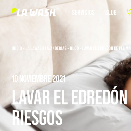
SERVICIOS
CLUB
INICIO
-
LA LAWASH LAVANDERÍAS
-
BLOG
-
LAVAR EL EDREDÓN DE PLUMA
10 NOVIEMBRE 2021
LAVAR EL EDREDÓN
RIESGOS