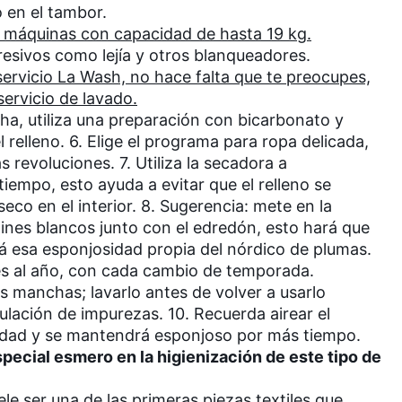
 en el tambor.
s máquinas con capacidad de hasta 19 kg.
resivos como lejía y otros blanqueadores.
servicio La Wash, no hace falta que te preocupes,
servicio de lavado.
cha, utiliza una preparación con bicarbonato y
el relleno. 6. Elige el programa para ropa delicada,
 revoluciones. 7. Utiliza la secadora a
iempo, esto ayuda a evitar que el relleno se
co en el interior. 8. Sugerencia: mete en la
tines blancos junto con el edredón, esto hará que
erá esa esponjosidad propia del nórdico de plumas.
es al año, con cada cambio de temporada.
s manchas; lavarlo antes de volver a usarlo
mulación de impurezas. 10. Recuerda airear el
iedad y se mantendrá esponjoso por más tiempo.
pecial esmero en la higienización de este tipo de
e ser una de las primeras piezas textiles que