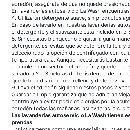
edredón, asegúrate de que no quede presionado
En lavanderías autoservicio La Wash encuentra
4. Utiliza un detergente suave, sin productos ag
En caso de lavarlo en nuestras lavanderías auto
el detergente y el suavizante está incluido en el 
5. Si necesitas blanquearlo o quitar alguna man
detergente, así evitas que se deteriore la tela y 
seleccionado la opción de centrifugado con bajas
temperatura baja. Aunque necesitarás bastante t
acumule en un sector del edredón y quede bien se
secadora 2 o 3 pelotas de tenis dentro de calce
quede bien distribuido el relleno y de le devolv
9. Lava el edredón siguiendo estos pasos 2 vec
Guardarlo limpio garantiza que no adhieran vieja
contribuye a evitar posibles alergias por la acu
edredón todas las mañanas, así evitarás la suc
Las lavanderías autoservicio La Wash tienen es
prendas
, prácticamente como una especialidad, pues suel