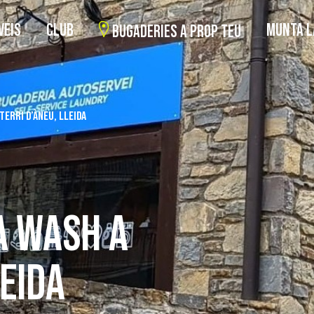
VEIS
CLUB
MUNTA L
BUGADERIES A PROP TEU
TERRI D’ÀNEU, LLEIDA
A WASH A
LEIDA