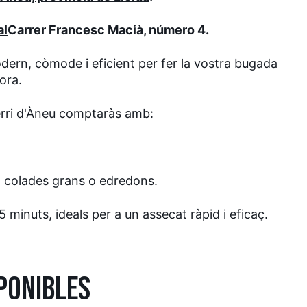
al
Carrer Francesc Macià, número 4.
dern, còmode i eficient per fer la vostra bugada
ora.
erri d'Àneu comptaràs amb:
a colades grans o edredons.
5 minuts, ideals per a un assecat ràpid i eficaç.
PONIBLES