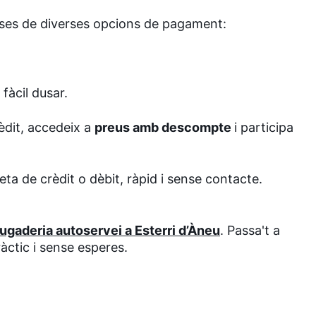
oses de diverses opcions de pagament:
i fàcil dusar.
èdit, accedeix a
preus amb descompte
i participa
ta de crèdit o dèbit, ràpid i sense contacte.
bugaderia autoservei a Esterri d’Àneu
. Passa't a
ràctic i sense esperes.