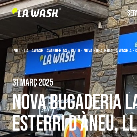
SER
INICI
-
LA LAWASH LAVANDERÍAS
-
BLOG
-
NOVA BUGADERIA LA WASH A ES
31 MARÇ 2025
NOVA BUGADERIA L
ESTERRI D’ÀNEU, L