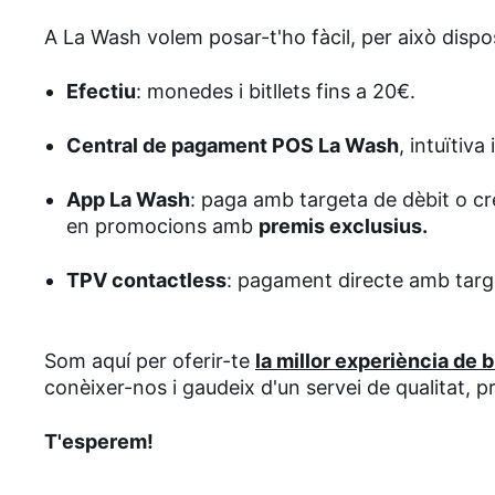
A La Wash volem posar-t'ho fàcil, per això disp
Efectiu
: monedes i bitllets fins a 20€.
Central de pagament POS La Wash
, intuïtiva 
App La Wash
: paga amb targeta de dèbit o cr
en promocions amb
premis exclusius.
TPV contactless
: pagament directe amb targe
Som aquí per oferir-te
la millor experiència de 
conèixer-nos i gaudeix d'un servei de qualitat, p
T'esperem!