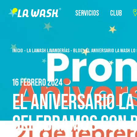
SERVICIOS
CLUB
INICIO
-
LA LAWASH LAVANDERÍAS
-
BLOG
-
EL ANIVERSARIO LA WASH L
16 FEBRERO 2024
EL ANIVERSARIO LA
CELEBRAMOS CON 